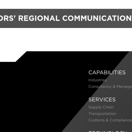
CAPABILITIES
Industries
Consultancy & Manage
SERVICES
Supply Chain
Transportation
Customs & Compliance