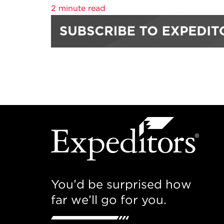
2 minute read
You’d be surprised how
far we’ll go for you.