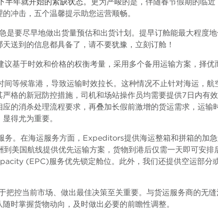
年下半年就开始的紧缺状态。
更为严峻的是，伴随春节假期的临近
理的冲击，
五
个温馨提示助您运营顺畅。
急是要尽早地做出货量预估和出货计划。提早订舱能最大程度地
哪天送到的信息都具备了，请不要犹豫，立刻订舱！
建议基于时效和价格的权衡考量，采用多个备用运输方案，择优
时间等候靠港，导致
运输时效拉长。这种情况不止针对海运，航
其严格的新冠防控措施，司机和场站操作员均需要提供
7
日内有效
相应的消杀处理流程要求，再叠加长假前激增的货运
需求，运输
，显得尤为重要。
服务。在海运服务方面，
Expeditors
提供海运整箱和拼箱的加急
洲到美国航线提供优先运输方案，货物到港后仅需一天即可安排
pacity (EPC)
服务优先锁定舱位。此外，
我们还提供空运部分
于把控当前市场、做出最佳决策至关重要。与货运服务商的无缝
队随时掌握货物动向，及时做出必要的前瞻性调整。