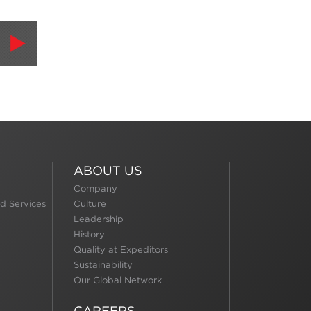
ABOUT US
Company
d Services
Culture
Leadership
History
Quality at Expeditors
Sustainability
Our Global Network
CAREERS