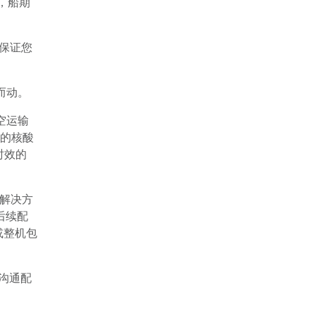
，船期
保证您
而动。
空运输
的核酸
时效的
解决方
后续配
或整机包
沟通配