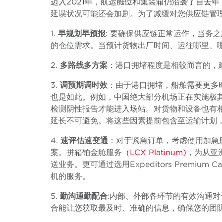
迈入2021年，航运舱位和集装箱仍沿袭了自去
延误状况可能还会加剧。为了减缓对您供应链管
1.
早规划早预报
:
要确保供应链正常运作，当务之
的仓位需求。当预计货物出厂时间、运往哪里、
2.
多路线多方案
：港口拥堵程度是相较而言的，
3.
调预期调时效
：由于港口拥堵，船舶需要更多
也是如此。例如，中国绝大部分机场正在实施极
检测阴性报告才能进入场站。对货物和设备也有
延长不可避免。将这些因素提前包含至运输计划
4.
速评估速变通
：对于紧急订单，考虑使用加急
案。拼箱铂金舱服务
（
LCX Platinum)
，为从亚
送业务。更可通过选用
Expeditors Premium Ca
机的服务。
5.
勤沟通勤配合
:
内部、外部各环节的有效沟通对
合能让您获取最及时、准确的信息，确保您的团